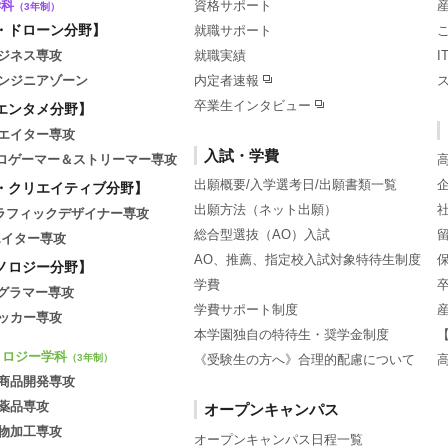
学科
資格サポート
（3年制）
・ドローン分野】
就職サポート
ジネス専攻
就職実績
ンジニアゾーン
内定者速報
卒業生インタビュー
エンタメ分野】
エイター専攻
入試・学費
tsプロゲーマー＆ストリーマー専攻
出願概要/入学選考日/出願書類一覧
・クリエイティブ分野】
出願方法（ネット出願）
グラフィックデザイナー専攻
総合型選抜（AO）入試
エイター専攻
AO、推薦、指定校入試対象特待生制度
ノロジー分野】
学費
ログラマー専攻
学費サポート制度
ッカー専攻
本学園独自の特待生・奨学金制度
ノロジー学科
《受験生の方へ》合理的配慮について
（3年制）
商品開発専攻
薬品専攻
オープンキャンパス
物加工専攻
オープンキャンパス日程一覧