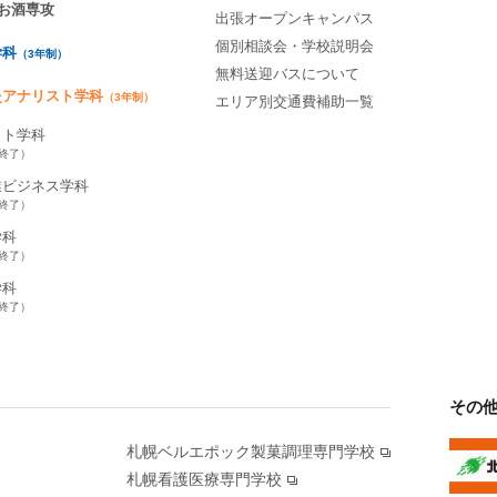
お酒専攻
出張オープンキャンパス
個別相談会・学校説明会
学科
（3年制）
無料送迎バスについて
灸アナリスト学科
（3年制）
エリア別交通費補助一覧
ット学科
集終了）
業ビジネス学科
集終了）
学科
集終了）
学科
集終了）
その
札幌ベルエポック製菓調理専門学校
札幌看護医療専門学校