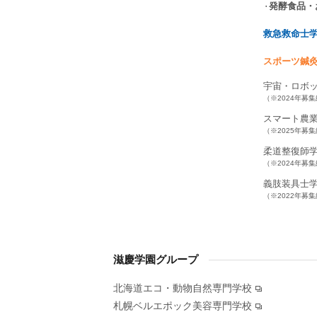
発酵食品・
救急救命士
スポーツ鍼
宇宙・ロボ
（※2024年募
スマート農
（※2025年募
柔道整復師
（※2024年募
義肢装具士
（※2022年募
滋慶学園グループ
北海道エコ・動物自然専門学校
札幌ベルエポック美容専門学校