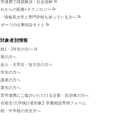
産学連携で課題解決・社会貢献
これからの医療×テクノロジー
IT・情報系大学と専門学校を迷っている方へ
スポーツの仕事特設サイト
対象者別情報
高校1・2年生の方へ
企業の方へ
社会人・大学生・短大生の方へ
留学生の方へ
保護者の方へ
卒業生の方へ
産官学連携にご協力いただける企業・自治体の方へ
【在校生/入学検討者対象】学費相談専用フォーム
高校・中学校の先生方へ