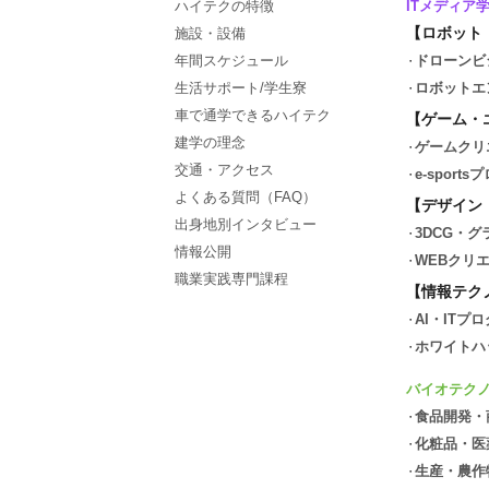
ハイテクの特徴
ITメディア
【ロボット
施設・設備
年間スケジュール
ドローンビ
生活サポート/学生寮
ロボットエ
車で通学できるハイテク
【ゲーム・
建学の理念
ゲームクリ
交通・アクセス
e-spor
よくある質問（FAQ）
【デザイン
出身地別インタビュー
3DCG・
情報公開
WEBクリ
職業実践専門課程
【情報テク
AI・ITプ
ホワイトハ
バイオテク
食品開発・
化粧品・医
生産・農作