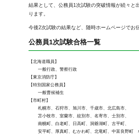
結果として、公務員1次試験の突破情報が続々と
ります。
今後2次試験の結果など、随時ホームページでお
公務員1次試験合格一覧
【北海道職員】
一般行政、警察行政
【東京消防庁】
【特別国家公務員】
一般曹候補生
【市町村】
札幌市、石狩市、旭川市、千歳市、北広島市、
苫小牧市、室蘭市、紋別市、名寄市、士別市、
南幌町、白老町、日高町、洞爺湖町、古平町、
安平町、厚真町、むかわ町、北竜町、中富良野町 