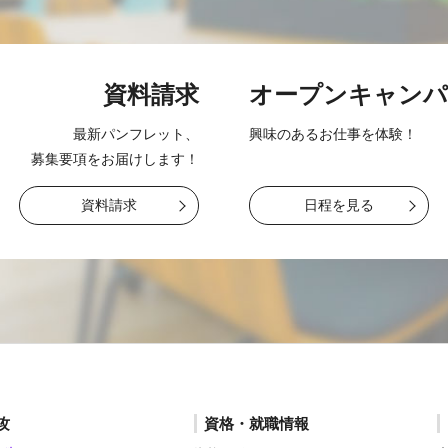
資料請求
オープン
キャンパ
最新パンフレット、
興味のあるお仕事を
体験！
募集要項をお届け
します！
資料請求
日程を見る
攻
資格・就職情報