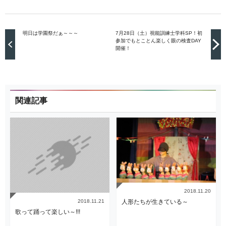
明日は学園祭だぁ～～～
7月28日（土）視能訓練士学科SP！初
参加でもとことん楽しく眼の検査DAY
開催！
関連記事
2018.11.20
2018.11.21
人形たちが生きている～
歌って踊って楽しい～!!!