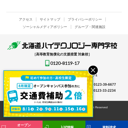
アクセス
サイトマップ
プライバシーポリシー
ソーシャルメディアポリシー
グループ・関連施設
［高等教育無償化の支援措置 対象校］
0120-8119-17
〒061-1396
北海道恵庭市恵み野北2-12-1
入学事務局はこちら →
TEL
0123-39-6666
FAX 0123-39-6677
その他はこちら →
TEL
0123-36-8119
FAX 0123-33-2234
© HOKKAIDO HIGH-TECHNOLOGY COLLEGE All Right Reserved
オープン
入試情報
資料請求