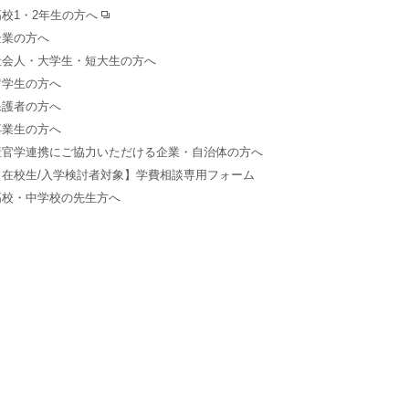
高校1・2年生の方へ
企業の方へ
社会人・大学生・短大生の方へ
留学生の方へ
保護者の方へ
卒業生の方へ
産官学連携にご協力いただける企業・自治体の方へ
【在校生/入学検討者対象】学費相談専用フォーム
高校・中学校の先生方へ