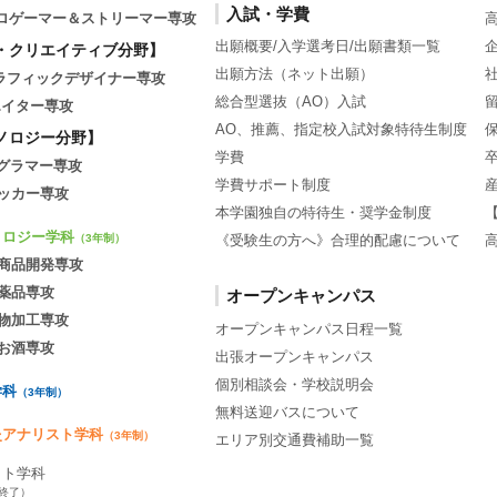
入試・学費
tsプロゲーマー＆ストリーマー専攻
出願概要/入学選考日/出願書類一覧
・クリエイティブ分野】
出願方法（ネット出願）
グラフィックデザイナー専攻
総合型選抜（AO）入試
エイター専攻
AO、推薦、指定校入試対象特待生制度
ノロジー分野】
学費
ログラマー専攻
学費サポート制度
ッカー専攻
本学園独自の特待生・奨学金制度
ノロジー学科
《受験生の方へ》合理的配慮について
（3年制）
商品開発専攻
薬品専攻
オープンキャンパス
物加工専攻
オープンキャンパス日程一覧
お酒専攻
出張オープンキャンパス
個別相談会・学校説明会
学科
（3年制）
無料送迎バスについて
灸アナリスト学科
（3年制）
エリア別交通費補助一覧
ット学科
集終了）