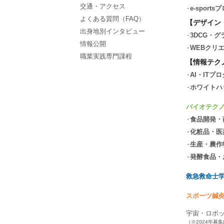
交通・アクセス
e-spor
よくある質問（FAQ）
【デザイン
出身地別インタビュー
3DCG・
情報公開
WEBクリ
職業実践専門課程
【情報テク
AI・ITプ
ホワイトハ
バイオテク
食品開発・
化粧品・医
生産・農作
発酵食品・
救急救命士
スポーツ鍼
宇宙・ロボ
（※2024年募