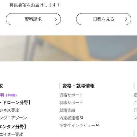
募集要項をお届け
します！
資料請求
日程を見る
攻
資格・就職情報
学科
資格サポート
（3年制）
・ドローン分野】
就職サポート
ジネス専攻
就職実績
ンジニアゾーン
内定者速報
卒業生インタビュー
エンタメ分野】
エイター専攻