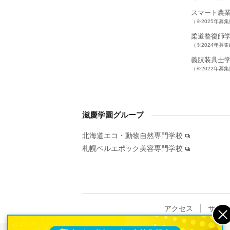
スマート農
（※2025年募
柔道整復師
（※2024年募
義肢装具士
（※2022年募
滋慶学園グループ
北海道エコ・動物自然専門学校
札幌ベルエポック美容専門学校
アクセス
サイト