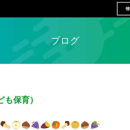
情
ブログ
ども保育）