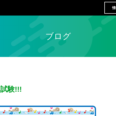
情
ブログ
験!!!