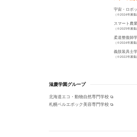
宇宙・ロボ
（※2024年募
スマート農
（※2025年募
柔道整復師
（※2024年募
義肢装具士
（※2022年募
滋慶学園グループ
北海道エコ・動物自然専門学校
札幌ベルエポック美容専門学校