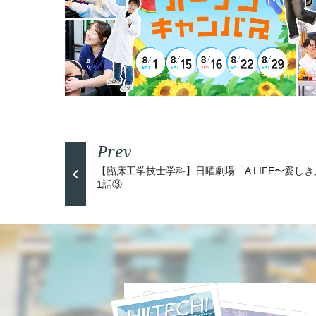
【臨床工学技士学科】日曜劇場「A LIFE〜愛し
1話③