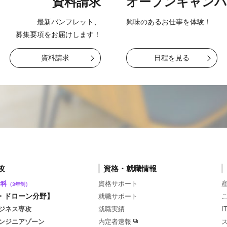
資料請求
オープン
キャンパ
最新パンフレット、
興味のあるお仕事を
体験！
募集要項をお届け
します！
資料請求
日程を見る
攻
資格・就職情報
学科
資格サポート
（3年制）
・ドローン分野】
就職サポート
ジネス専攻
就職実績
ンジニアゾーン
内定者速報