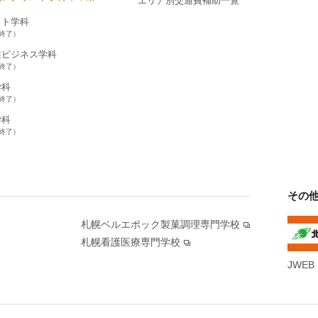
エリア別交通費補助一覧
ット学科
集終了）
業ビジネス学科
集終了）
学科
集終了）
学科
集終了）
その
札幌ベルエポック製菓調理専門学校
札幌看護医療専門学校
JWEB