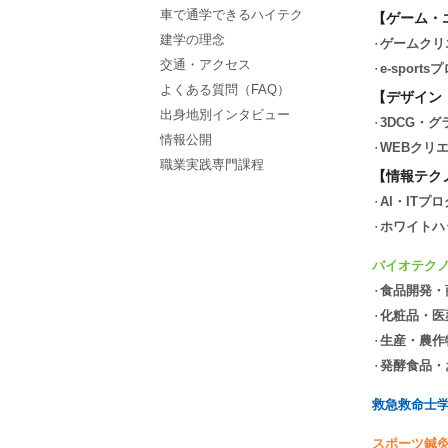
車で通学できるハイテク
【ゲーム・
建学の理念
ゲームクリ
交通・アクセス
e-spor
よくある質問（FAQ）
【デザイン
出身地別インタビュー
3DCG・
情報公開
WEBクリ
職業実践専門課程
【情報テク
AI・ITプ
ホワイトハ
バイオテク
食品開発・
化粧品・医
生産・農作
発酵食品・
救急救命士
スポーツ鍼