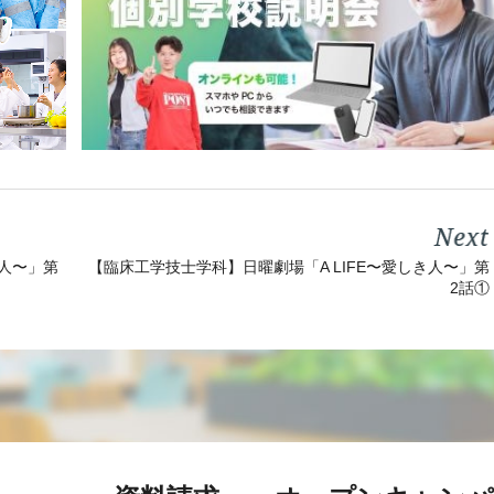
【臨床工学技士学科】日曜劇場「A LIFE〜愛しき人〜」第
き人〜」第
2話①