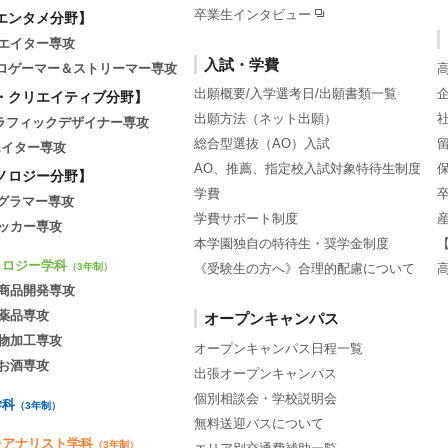
卒業生インタビュー
エンタメ分野】
エイター専攻
入試・学費
tsプロゲーマー＆ストリーマー専攻
出願概要/入学選考日/出願書類一覧
・クリエイティブ分野】
出願方法（ネット出願）
グラフィックデザイナー専攻
総合型選抜（AO）入試
エイター専攻
AO、推薦、指定校入試対象特待生制度
ノロジー分野】
学費
ログラマー専攻
学費サポート制度
ッカー専攻
本学園独自の特待生・奨学金制度
ノロジー学科
《受験生の方へ》合理的配慮について
（3年制）
商品開発専攻
薬品専攻
オープンキャンパス
物加工専攻
オープンキャンパス日程一覧
お酒専攻
出張オープンキャンパス
個別相談会・学校説明会
学科
（3年制）
無料送迎バスについて
灸アナリスト学科
（3年制）