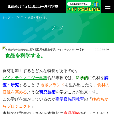
トップ
ブログ
食品を科学する。
ブログ
学校からのお知らせ
,
産学官協同教育推進部
,
バイオテクノロジー学科
2016-01-20
食品を科学する。
食材を加工するとどんな特長がある
のか。
バイオテクノロジー学科
食品専攻では、
科学
的
に食材を
調
査・研究
することで
地域ブランド
を生み出したり、
食材の
価値を高める
ような
研究技術
を学ぶことが出来ます。
この学びを生かしているのが
産学官協同教育
の「
ゆめちか
らプロジェクト
」
本校では学生のうちから本格的に
商品開発
を行うことが出