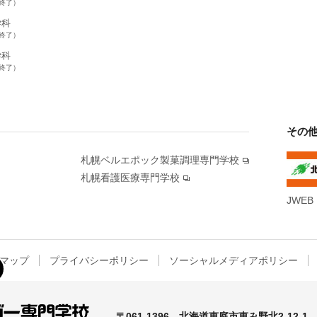
集終了）
学科
集終了）
学科
集終了）
その
札幌ベルエポック製菓調理専門学校
札幌看護医療専門学校
JWEB
マップ
プライバシーポリシー
ソーシャルメディアポリシー
〒061-1396
北海道恵庭市恵み野北2-12-1