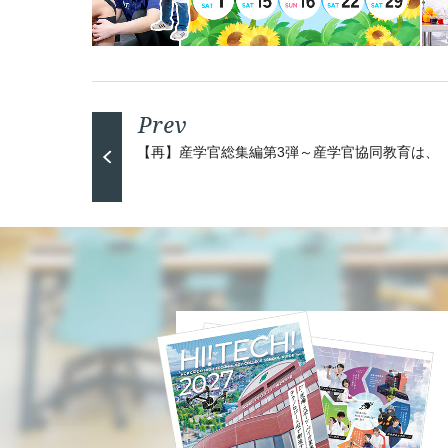
【再】産学官総集編第3弾～産学官協同教育は、