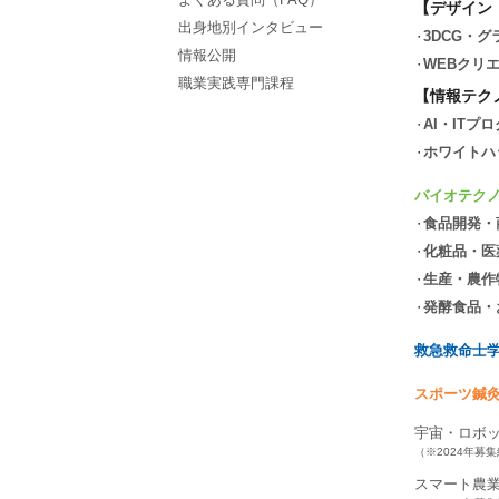
【デザイン
出身地別インタビュー
3DCG・
情報公開
WEBクリ
職業実践専門課程
【情報テク
AI・ITプ
ホワイトハ
バイオテク
食品開発・
化粧品・医
生産・農作
発酵食品・
救急救命士
スポーツ鍼
宇宙・ロボ
（※2024年募
スマート農