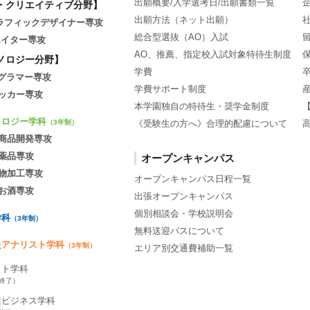
出願概要/入学選考日/出願書類一覧
・クリエイティブ分野】
出願方法（ネット出願）
グラフィックデザイナー専攻
総合型選抜（AO）入試
エイター専攻
AO、推薦、指定校入試対象特待生制度
ノロジー分野】
学費
ログラマー専攻
学費サポート制度
ッカー専攻
本学園独自の特待生・奨学金制度
ノロジー学科
《受験生の方へ》合理的配慮について
（3年制）
商品開発専攻
薬品専攻
オープンキャンパス
物加工専攻
オープンキャンパス日程一覧
お酒専攻
出張オープンキャンパス
個別相談会・学校説明会
学科
（3年制）
無料送迎バスについて
灸アナリスト学科
（3年制）
エリア別交通費補助一覧
ット学科
集終了）
業ビジネス学科