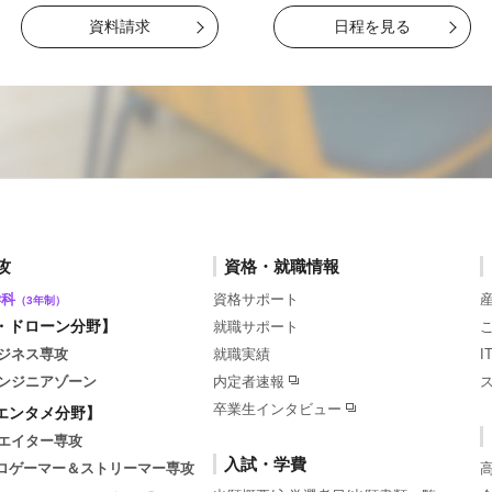
資料請求
日程を見る
攻
資格・就職情報
学科
資格サポート
（3年制）
・ドローン分野】
就職サポート
ジネス専攻
就職実績
ンジニアゾーン
内定者速報
卒業生インタビュー
エンタメ分野】
エイター専攻
入試・学費
tsプロゲーマー＆ストリーマー専攻