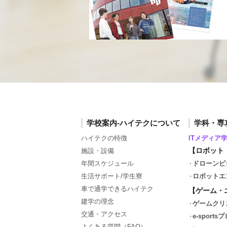
学校案内-ハイテクについて
学科・専
ハイテクの特徴
ITメディア
【ロボット
施設・設備
年間スケジュール
ドローンビ
生活サポート/学生寮
ロボットエ
車で通学できるハイテク
【ゲーム・
建学の理念
ゲームクリ
交通・アクセス
e-spor
よくある質問（FAQ）