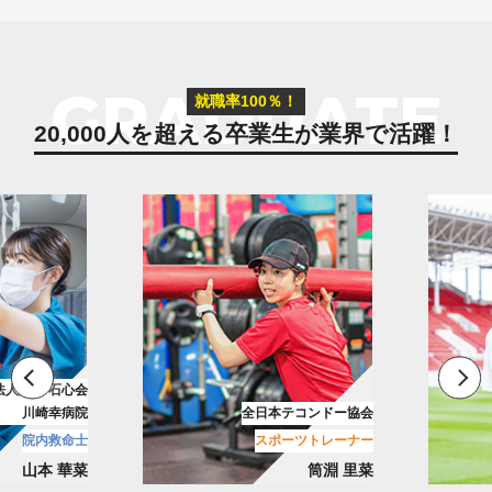
GRADUATE
就職率100％！
20,000人を超える卒業生が
業界で活躍！
花園近鉄ライナーズ
テコンドー協会
リーグワン/ラグビーチーム
ーツトレーナー
メディカルトレーナー
筒淵 里菜
古池 翔吾