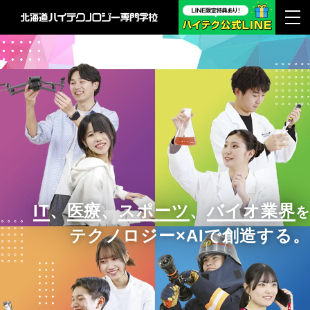
IT
、
医療
、
スポーツ
、
バイオ業界
を
テクノロジー×AIで創造する。