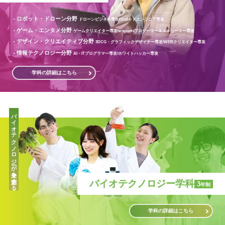
ロボット・ドローン分野
ドローンビジネス専攻/
ロボットエンジニア専攻
ゲーム・エンタメ分野
ゲームクリエイター専攻/
e-sportsプロゲーマー＆ストリーマー専攻
デザイン・クリエイティブ分野
3DCG・グラフィックデザイナー専攻/
WEBクリエイター専攻
情報テクノロジー分野
AI・ITプログラマー専攻/
ホワイトハッカー専攻
学科の詳細はこちら
バイオテクノロジーが未来を創造する
バイオテクノロジー学科
3
年制
学科の詳細はこちら