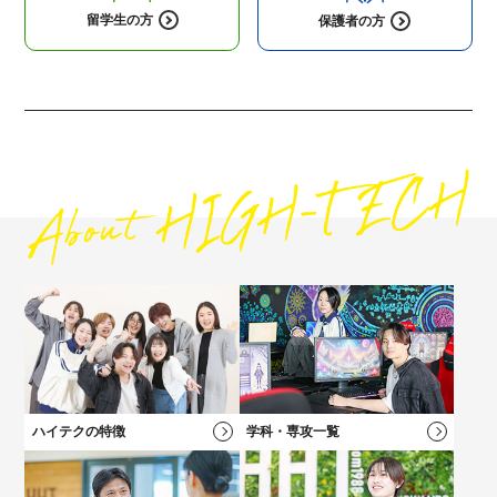
留学生の方
保護者の方
高校1・2年生にオススメの
コンテンツ
高校3年生に
オススメのコンテンツ
社会人・フリーターの方にオススメの
保護者の方にオススメの
コンテンツ
コンテンツ
ハイテクの特徴
学科・専攻一覧