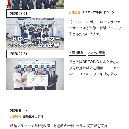
お知らせ
ITメディア学科
ドローン
2026.08.04
【イベントレポ】ドローンサッカ
ーサークルが出撃！体験ブースで
子どもたちに大人気
お酒（醸造）
スクール事業
2026.07.29
月と太陽BREWING株式会社との
教育連携締結式を開催 ――ビー
ルづくりでキャリア形成を図る
――
2026.07.28
お知らせ
救急救命士学科
函館マラソンで8時間救護 救急救命士科1年生の初実習を実施