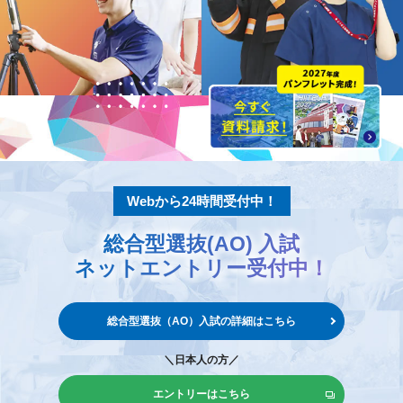
Webから24時間受付中！
総合型選抜(AO) 入試
ネットエントリー
受付中！
総合型選抜（AO）入試の
詳細はこちら
＼日本人の方／
エントリーはこちら