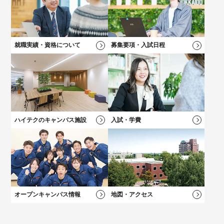
高校2年生向けのイベントや最新情報、進路選びについてはこち
キャリアチェンジをお考えの方にオススメの説明会！
保護者の方向けのご案内、学費説明動画はコチラ
自分の「好き！」が見つかる！
ら！
好きなメニューを選べる★オープンキャンパス
就職実績・資格について
募集要項・入試日程
学科一覧を見る
学科一覧を見る
学費について
学費について
学科一覧を見る
学費について
募集要項・
入試情報
学費について
卒業後も万全！
卒業後も万全！
負担を軽減！
負担を軽減！
新キャンパス完成！
大学？專門？
就職サポート
就職サポート
学費サポート
学費サポート
学科一覧を見る
総合型選抜（AO）
入試
施設・設備
迷っている方へ
ハイテクのキャンパス施設
入試・学費
オープンキャンパス情報
地図・アクセス