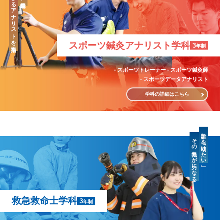
「治療」のできるアナリストを目指す
スポーツ鍼灸
アナリスト学科
3
年制
スポーツトレーナー
スポーツ鍼灸師
スポーツデータアナリスト
学科の詳細はこちら
誰かを「助けたい」
その気持ちが力になる
救急救命士学科
3
年制