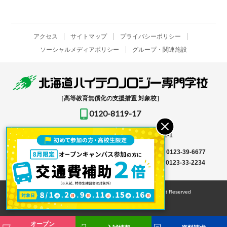
アクセス
サイトマップ
プライバシーポリシー
ソーシャルメディアポリシー
グループ・関連施設
［高等教育無償化の支援措置 対象校］
0120-8119-17
〒061-1396
北海道恵庭市恵み野北2-12-1
入学事務局はこちら →
TEL
0123-39-6666
FAX 0123-39-6677
その他はこちら →
TEL
0123-36-8119
FAX 0123-33-2234
© HOKKAIDO HIGH-TECHNOLOGY COLLEGE All Right Reserved
オープン