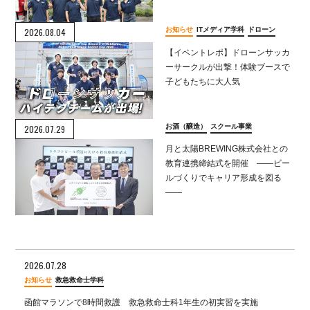
お知らせ
ITメディア学科
ドローン
2026.08.04
【イベントレポ】ドローンサッカ
ーサークルが出撃！体験ブースで
子どもたちに大人気
お酒（醸造）
スクール事業
2026.07.29
月と太陽BREWING株式会社との
教育連携締結式を開催 ――ビー
ルづくりでキャリア形成を図る
――
2026.07.28
お知らせ
救急救命士学科
函館マラソンで8時間救護 救急救命士科1年生の初実習を実施