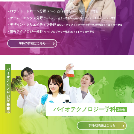
ロボット・ドローン分野
ドローンビジネス専攻/
ロボットエンジニア専攻
ゲーム・エンタメ分野
ゲームクリエイター専攻/
e-sportsプロゲーマー＆ストリーマー専攻
デザイン・クリエイティブ分野
3DCG・グラフィックデザイナー専攻/
WEBクリエイター専攻
情報テクノロジー分野
AI・ITプログラマー専攻/
ホワイトハッカー専攻
学科の詳細はこちら
バイオテクノロジーが未来を創造する
バイオテクノロジー学科
3
年制
学科の詳細はこちら