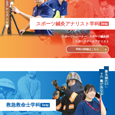
「治療」のできるアナリストを目指す
スポーツ鍼灸
アナリスト学科
3
年制
スポーツトレーナー
スポーツ鍼灸師
スポーツデータアナリスト
学科の詳細はこちら
誰かを「助けたい」
その気持ちが力になる
救急救命士学科
3
年制