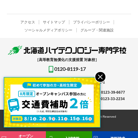
アクセス
サイトマップ
プライバシーポリシー
ソーシャルメディアポリシー
グループ・関連施設
［高等教育無償化の支援措置 対象校］
0120-8119-17
〒061-1396
北海道恵庭市恵み野北2-12-1
入学事務局はこちら →
TEL
0123-39-6666
FAX 0123-39-6677
その他はこちら →
TEL
0123-36-8119
FAX 0123-33-2234
© HOKKAIDO HIGH-TECHNOLOGY COLLEGE All Right Reserved
オープン