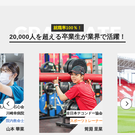
GRADUATE
就職率100％！
20,000人を超える卒業生が
業界で活躍！
花園近鉄ライナーズ
テコンドー協会
リーグワン/ラグビーチーム
ーツトレーナー
メディカルトレーナー
筒淵 里菜
古池 翔吾