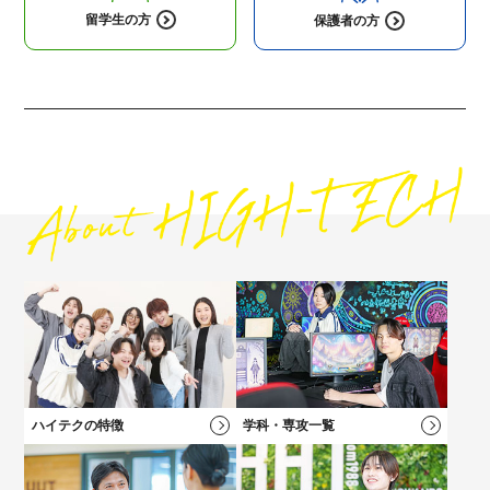
留学生の方
保護者の方
高校1・2年生にオススメの
コンテンツ
高校3年生に
オススメのコンテンツ
社会人・フリーターの方にオススメの
保護者の方にオススメの
コンテンツ
コンテンツ
ハイテクの特徴
学科・専攻一覧