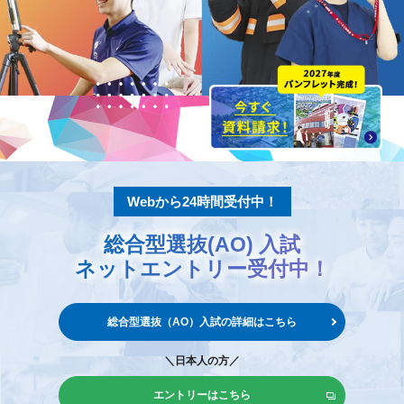
Webから24時間受付中！
総合型選抜(AO) 入試
ネットエントリー
受付中！
総合型選抜（AO）入試の
詳細はこちら
＼日本人の方／
エントリーはこちら