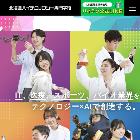
IT
、
医療
、
スポーツ
、
バイオ業界
を
テクノロジー×AIで創造する。