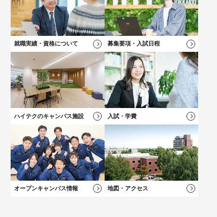
高校2年生向けのイベントや最新情報、進路選びについてはこち
キャリアチェンジをお考えの方にオススメの説明会！
保護者の方向けのご案内、学費説明動画はコチラ
自分の「好き！」が見つかる！
ら！
好きなメニューを選べる★オープンキャンパス
就職実績・資格について
募集要項・入試日程
学科一覧を見る
学科一覧を見る
学費について
学費について
学科一覧を見る
学費について
募集要項・
入試情報
学費について
卒業後も万全！
卒業後も万全！
負担を軽減！
負担を軽減！
新キャンパス完成！
大学？專門？
就職サポート
就職サポート
学費サポート
学費サポート
学科一覧を見る
総合型選抜（AO）
入試
施設・設備
迷っている方へ
ハイテクのキャンパス施設
入試・学費
オープンキャンパス情報
地図・アクセス