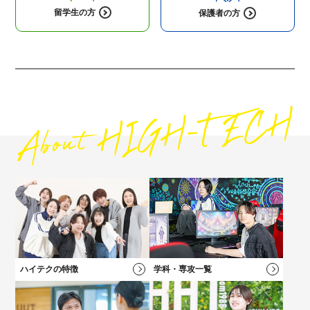
留学生の方
保護者の方
高校1・2年生にオススメの
コンテンツ
高校3年生に
オススメのコンテンツ
社会人・フリーターの方にオススメの
保護者の方にオススメの
コンテンツ
コンテンツ
ハイテクの特徴
学科・専攻一覧