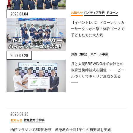
お知らせ
ITメディア学科
ドローン
2026.08.04
【イベントレポ】ドローンサッカ
ーサークルが出撃！体験ブースで
子どもたちに大人気
お酒（醸造）
スクール事業
2026.07.29
月と太陽BREWING株式会社との
教育連携締結式を開催 ――ビー
ルづくりでキャリア形成を図る
――
2026.07.28
お知らせ
救急救命士学科
函館マラソンで8時間救護 救急救命士科1年生の初実習を実施