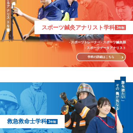
「治療」のできるアナリストを目指す
スポーツ鍼灸
アナリスト学科
3
年制
スポーツトレーナー
スポーツ鍼灸師
スポーツデータアナリスト
学科の詳細はこちら
誰かを「助けたい」
その気持ちが力になる
救急救命士学科
3
年制