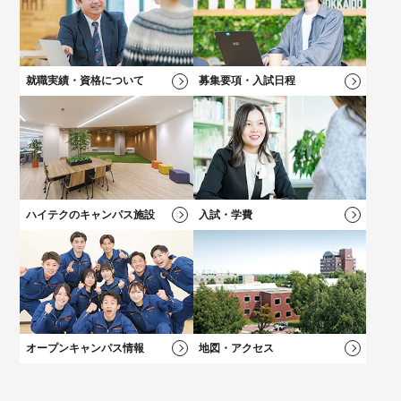
高校2年生向けのイベントや最新情報、進路選びについてはこち
キャリアチェンジをお考えの方にオススメの説明会！
保護者の方向けのご案内、学費説明動画はコチラ
自分の「好き！」が見つかる！
ら！
好きなメニューを選べる★オープンキャンパス
就職実績・資格について
募集要項・入試日程
学科一覧を見る
学科一覧を見る
学費について
学費について
学科一覧を見る
学費について
募集要項・
入試情報
学費について
卒業後も万全！
卒業後も万全！
負担を軽減！
負担を軽減！
新キャンパス完成！
大学？專門？
就職サポート
就職サポート
学費サポート
学費サポート
学科一覧を見る
総合型選抜（AO）
入試
施設・設備
迷っている方へ
ハイテクのキャンパス施設
入試・学費
オープンキャンパス情報
地図・アクセス