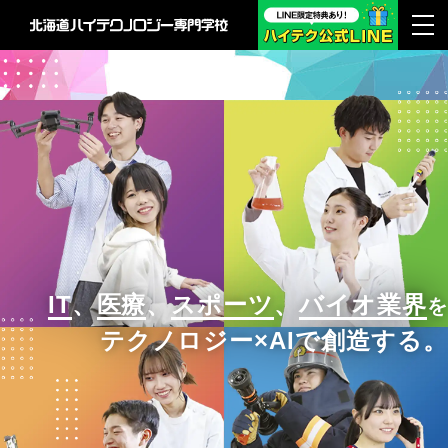
IT
、
医療
、
スポーツ
、
バイオ業界
を
テクノロジー×AIで創造する。