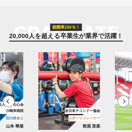
GRADUATE
就職率100％！
20,000人を超える卒業生が
業界で活躍！
法人財団 石心会
川崎幸病院
全日本テコンドー協会
院内救命士
スポーツトレーナー
山本 華菜
筒淵 里菜