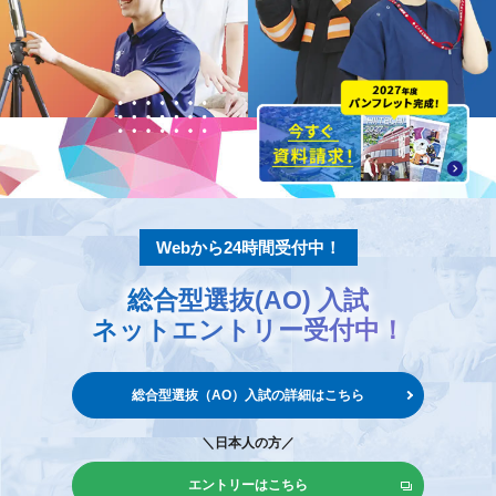
Webから24時間受付中！
総合型選抜(AO) 入試
ネットエントリー
受付中！
総合型選抜（AO）入試の
詳細はこちら
＼日本人の方／
エントリーはこちら