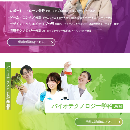
ロボット・ドローン分野
ドローンビジネス専攻/
ロボットエンジニア専攻
ゲーム・エンタメ分野
ゲームクリエイター専攻/
e-sportsプロゲーマー＆ストリーマー専攻
デザイン・クリエイティブ分野
3DCG・グラフィックデザイナー専攻/
WEBクリエイター専攻
情報テクノロジー分野
AI・ITプログラマー専攻/
ホワイトハッカー専攻
学科の詳細はこちら
バイオテクノロジーが未来を創造する
バイオテクノロジー学科
3
年制
学科の詳細はこちら