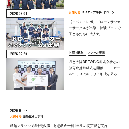
お知らせ
ITメディア学科
ドローン
2026.08.04
【イベントレポ】ドローンサッカ
ーサークルが出撃！体験ブースで
子どもたちに大人気
お酒（醸造）
スクール事業
2026.07.29
月と太陽BREWING株式会社との
教育連携締結式を開催 ――ビー
ルづくりでキャリア形成を図る
――
2026.07.28
お知らせ
救急救命士学科
函館マラソンで8時間救護 救急救命士科1年生の初実習を実施