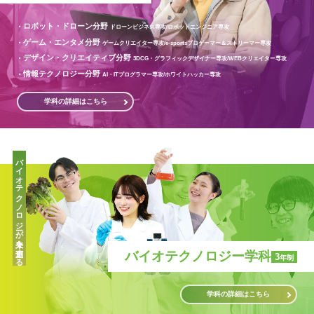
ロボット・ドローン分野
ドローンビジネス専攻/
ロボットエンジニア専攻
ゲーム・エンタメ分野
ゲームクリエイター専攻/
e-sportsプロゲーマー＆ストリーマー専攻
デザイン・クリエイティブ分野
3DCG・グラフィックデザイナー専攻/
WEBクリエイター専攻
情報テクノロジー分野
AI・ITプログラマー専攻/
ホワイトハッカー専攻
学科の詳細はこちら
バイオテクノロジーが未来を創造する
バイオテクノロジー学科
3
年制
学科の詳細はこちら