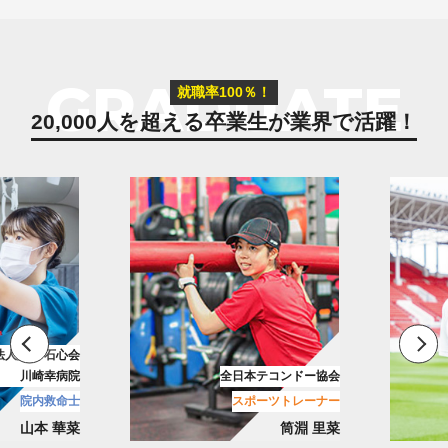
GRADUATE
就職率100％！
20,000人を超える卒業生が
業界で活躍！
花園近鉄ライナーズ
テコンドー協会
リーグワン/ラグビーチーム
ーツトレーナー
メディカルトレーナー
筒淵 里菜
古池 翔吾