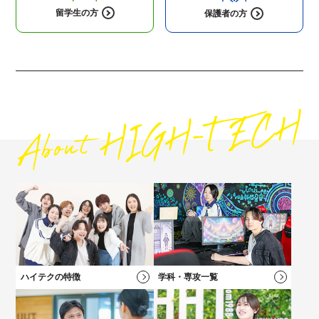
留学生の方
保護者の方
高校1・2年生にオススメの
コンテンツ
高校3年生に
オススメのコンテンツ
社会人・フリーターの方にオススメの
保護者の方にオススメの
コンテンツ
コンテンツ
ハイテクの特徴
学科・専攻一覧
高校2年生向けのイベントや最新情報、進路選びについてはこち
キャリアチェンジをお考えの方にオススメの説明会！
保護者の方向けのご案内、学費説明動画はコチラ
自分の「好き！」が見つかる！