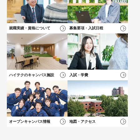
ら！
好きなメニューを選べる★オープンキャンパス
学科一覧を見る
学科一覧を見る
学費について
学費について
学科一覧を見る
学費について
募集要項・
入試情報
学費について
就職実績・資格について
募集要項・入試日程
卒業後も万全！
卒業後も万全！
負担を軽減！
負担を軽減！
新キャンパス完成！
大学？專門？
就職サポート
就職サポート
学費サポート
学費サポート
学科一覧を見る
総合型選抜（AO）
入試
施設・設備
迷っている方へ
ハイテクのキャンパス施設
入試・学費
オープンキャンパス情報
地図・アクセス