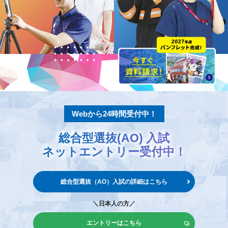
Webから24時間受付中！
総合型選抜(AO) 入試
ネットエントリー
受付中！
総合型選抜（AO）入試の
詳細はこちら
＼日本人の方／
エントリーはこちら