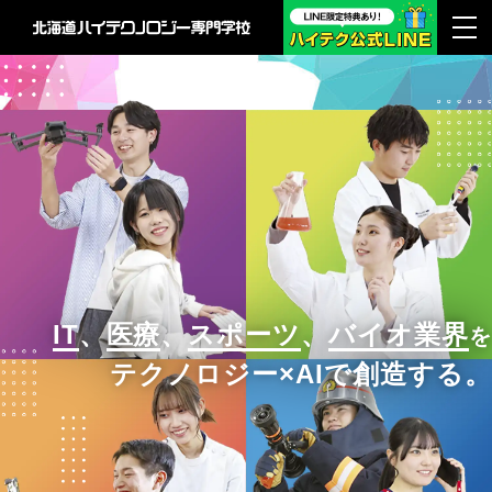
IT
、
医療
、
スポーツ
、
バイオ業界
を
テクノロジー×AIで創造する。