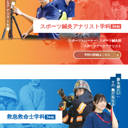
「治療」のできるアナリストを目指す
スポーツ鍼灸
アナリスト学科
3
年制
スポーツトレーナー
スポーツ鍼灸師
スポーツデータアナリスト
学科の詳細はこちら
誰かを「助けたい」
その気持ちが力になる
救急救命士学科
3
年制