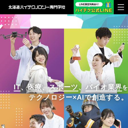
IT
、
医療
、
スポーツ
、
バイオ業界
を
テクノロジー×AIで創造する。