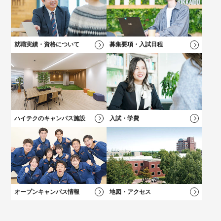
高校2年生向けのイベントや最新情報、進路選びについてはこち
キャリアチェンジをお考えの方にオススメの説明会！
保護者の方向けのご案内、学費説明動画はコチラ
自分の「好き！」が見つかる！
ら！
好きなメニューを選べる★オープンキャンパス
就職実績・資格について
募集要項・入試日程
学科一覧を見る
学科一覧を見る
学費について
学費について
学科一覧を見る
学費について
募集要項・
入試情報
学費について
卒業後も万全！
卒業後も万全！
負担を軽減！
負担を軽減！
新キャンパス完成！
大学？專門？
就職サポート
就職サポート
学費サポート
学費サポート
学科一覧を見る
総合型選抜（AO）
入試
施設・設備
迷っている方へ
ハイテクのキャンパス施設
入試・学費
オープンキャンパス情報
地図・アクセス