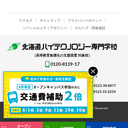
アクセス
サイトマップ
プライバシーポリシー
ソーシャルメディアポリシー
グループ・関連施設
［高等教育無償化の支援措置 対象校］
0120-8119-17
〒061-1396
北海道恵庭市恵み野北2-12-1
入学事務局はこちら →
TEL
0123-39-6666
FAX 0123-39-6677
その他はこちら →
TEL
0123-36-8119
FAX 0123-33-2234
© HOKKAIDO HIGH-TECHNOLOGY COLLEGE All Right Reserved
オープン