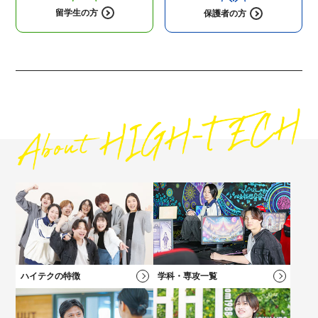
留学生の方
保護者の方
高校1・2年生にオススメの
コンテンツ
高校3年生に
オススメのコンテンツ
社会人・フリーターの方にオススメの
保護者の方にオススメの
コンテンツ
コンテンツ
ハイテクの特徴
学科・専攻一覧