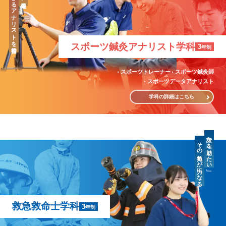
「治療」のできるアナリストを目指す
スポーツ鍼灸
アナリスト学科
3
年制
スポーツトレーナー
スポーツ鍼灸師
スポーツデータアナリスト
学科の詳細はこちら
誰かを「助けたい」
その気持ちが力になる
救急救命士学科
3
年制