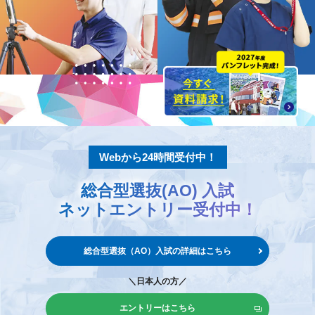
Webから24時間受付中！
総合型選抜(AO) 入試
ネットエントリー
受付中！
総合型選抜（AO）入試の
詳細はこちら
＼日本人の方／
エントリーはこちら