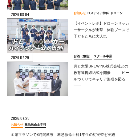
お知らせ
ITメディア学科
ドローン
2026.08.04
【イベントレポ】ドローンサッカ
ーサークルが出撃！体験ブースで
子どもたちに大人気
お酒（醸造）
スクール事業
2026.07.29
月と太陽BREWING株式会社との
教育連携締結式を開催 ――ビー
ルづくりでキャリア形成を図る
――
2026.07.28
お知らせ
救急救命士学科
函館マラソンで8時間救護 救急救命士科1年生の初実習を実施