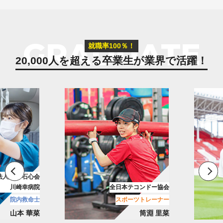
GRADUATE
就職率100％！
20,000人を超える卒業生が
業界で活躍！
花園近鉄ライナーズ
テコンドー協会
リーグワン/ラグビーチーム
ーツトレーナー
メディカルトレーナー
筒淵 里菜
古池 翔吾