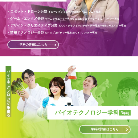
ロボット・ドローン分野
ドローンビジネス専攻/
ロボットエンジニア専攻
ゲーム・エンタメ分野
ゲームクリエイター専攻/
e-sportsプロゲーマー＆ストリーマー専攻
デザイン・クリエイティブ分野
3DCG・グラフィックデザイナー専攻/
WEBクリエイター専攻
情報テクノロジー分野
AI・ITプログラマー専攻/
ホワイトハッカー専攻
学科の詳細はこちら
バイオテクノロジーが未来を創造する
バイオテクノロジー学科
3
年制
学科の詳細はこちら