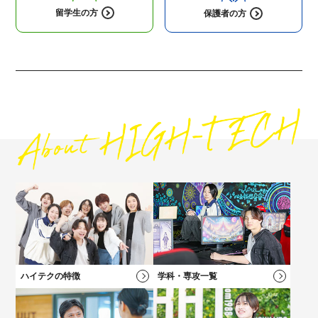
留学生の方
保護者の方
高校1・2年生にオススメの
コンテンツ
高校3年生に
オススメのコンテンツ
社会人・フリーターの方にオススメの
保護者の方にオススメの
コンテンツ
コンテンツ
ハイテクの特徴
学科・専攻一覧
高校2年生向けのイベントや最新情報、進路選びについてはこち
キャリアチェンジをお考えの方にオススメの説明会！
保護者の方向けのご案内、学費説明動画はコチラ
自分の「好き！」が見つかる！