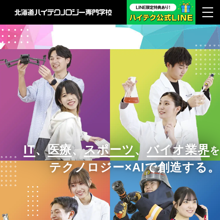
IT
、
医療
、
スポーツ
、
バイオ業界
を
テクノロジー×AIで創造する。