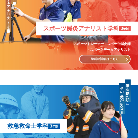
「治療」のできるアナリストを目指す
スポーツ鍼灸
アナリスト学科
3
年制
スポーツトレーナー
スポーツ鍼灸師
スポーツデータアナリスト
学科の詳細はこちら
誰かを「助けたい」
その気持ちが力になる
救急救命士学科
3
年制