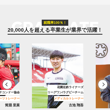
GRADUATE
就職率100％！
20,000人を超える卒業生が
業界で活躍！
花園近鉄ライナーズ
テコンドー協会
リーグワン/ラグビーチーム
ーツトレーナー
メディカルトレーナー
筒淵 里菜
古池 翔吾