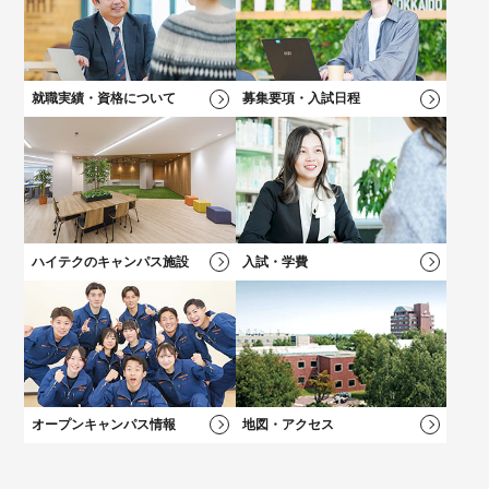
ら！
好きなメニューを選べる★オープンキャンパス
学科一覧を見る
学科一覧を見る
学費について
学費について
学科一覧を見る
学費について
募集要項・
入試情報
学費について
就職実績・資格について
募集要項・入試日程
卒業後も万全！
卒業後も万全！
負担を軽減！
負担を軽減！
新キャンパス完成！
大学？專門？
就職サポート
就職サポート
学費サポート
学費サポート
学科一覧を見る
総合型選抜（AO）
入試
施設・設備
迷っている方へ
ハイテクのキャンパス施設
入試・学費
オープンキャンパス情報
地図・アクセス