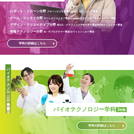
ロボット・ドローン分野
ドローンビジネス専攻/
ロボットエンジニア専攻
ゲーム・エンタメ分野
ゲームクリエイター専攻/
e-sportsプロゲーマー＆ストリーマー専攻
デザイン・クリエイティブ分野
3DCG・グラフィックデザイナー専攻/
WEBクリエイター専攻
情報テクノロジー分野
AI・ITプログラマー専攻/
ホワイトハッカー専攻
学科の詳細はこちら
バイオテクノロジーが未来を創造する
バイオテクノロジー学科
3
年制
学科の詳細はこちら