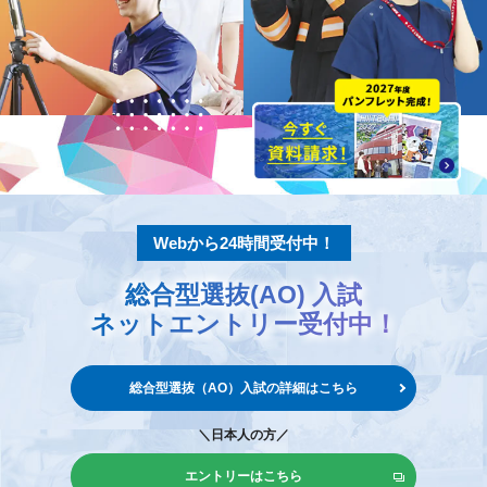
Webから24時間受付中！
総合型選抜(AO) 入試
ネットエントリー
受付中！
総合型選抜（AO）入試の
詳細はこちら
＼日本人の方／
エントリーはこちら