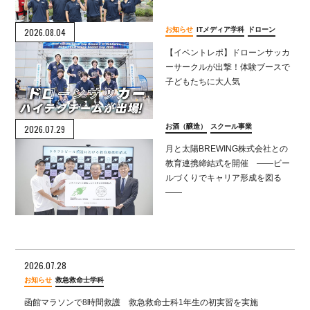
お知らせ
ITメディア学科
ドローン
2026.08.04
【イベントレポ】ドローンサッカ
ーサークルが出撃！体験ブースで
子どもたちに大人気
お酒（醸造）
スクール事業
2026.07.29
月と太陽BREWING株式会社との
教育連携締結式を開催 ――ビー
ルづくりでキャリア形成を図る
――
2026.07.28
お知らせ
救急救命士学科
函館マラソンで8時間救護 救急救命士科1年生の初実習を実施