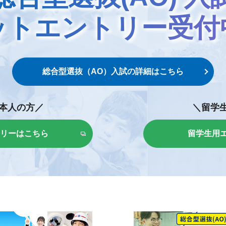
ットエントリー
受付
総合型選抜（AO）入試の
詳細はこちら
本人の方／
＼留学
リーはこちら
留学生用