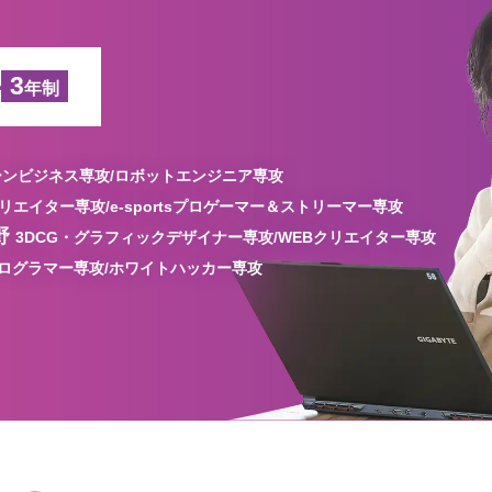
科
3
年制
ンビジネス専攻/
ロボットエンジニア専攻
リエイター専攻/
e-sportsプロゲーマー＆ストリーマー専攻
野
3DCG・グラフィックデザイナー専攻/
WEBクリエイター専攻
プログラマー専攻/
ホワイトハッカー専攻
高校1・2年生にオススメの
コンテンツ
高校3年生に
オススメのコンテンツ
会人・フリーターの方にオススメの
コンテ
保護者の方にオススメの
コンテンツ
学科一覧を見る
募集要項・
入試情報
学科一覧を見る
学科一覧を見る