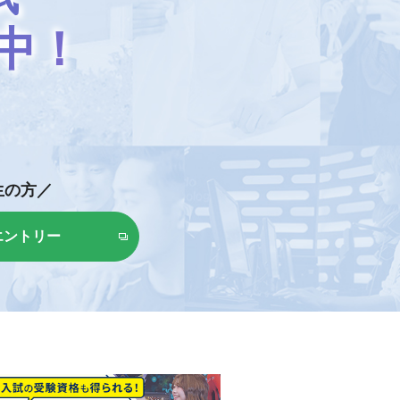
中！
生の方／
エントリー