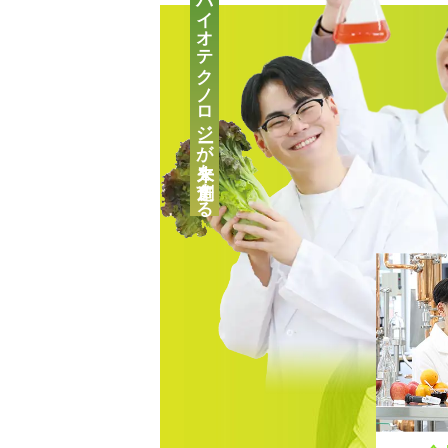
バイオテクノロジーが未来を創造する
キャリアチェンジをお考えの
自分の「好き！」が見つかる
高校2年生向けのイベントや
保護者の方向けのご案内、学
会！
好きなメニューを選べる★オ
いてはこちら！