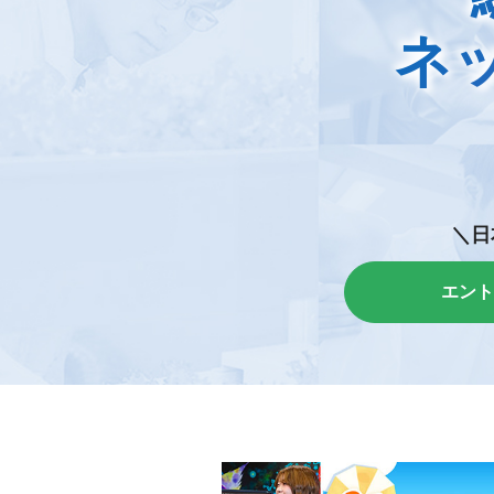
ネ
＼日
エント