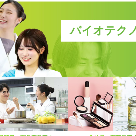
新キャンパス完成！
卒業後も万全！
学科一覧を見る
卒業後も万全！
施設・設備
就職サポート
就職サポート
バイオテク
方にオススメの説明
！
最新情報、進路選びにつ
費説明動画はコチラ
ープンキャンパス