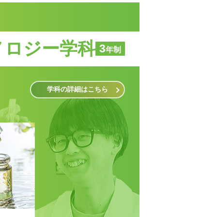
大学？專門？
総合型選抜（AO）
負担を軽減！
負担を軽減！
迷っている方へ
入試
学費サポート
学費サポート
ノロジー学科
3
年制
学科の詳細はこちら