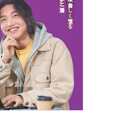
答えは「自分らしく」選べる
ンツ
学費について
学費について
学費について
学費について