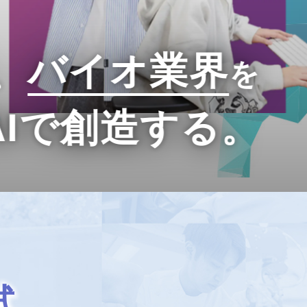
、
バイオ業界
を
AIで創造する。
試