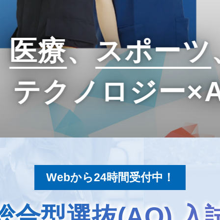
、
医療
、
スポーツ
テクノロジー×
Webから24時間受付中！
総合型選抜(AO) 入