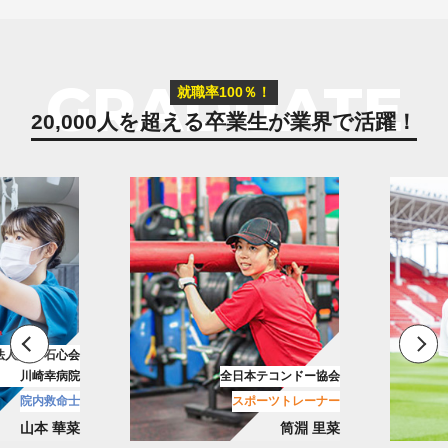
GRADUATE
就職率100％！
20,000人を超える卒業生が
業界で活躍！
花園近鉄ライナーズ
テコンドー協会
リーグワン/ラグビーチーム
ーツトレーナー
メディカルトレーナー
筒淵 里菜
古池 翔吾