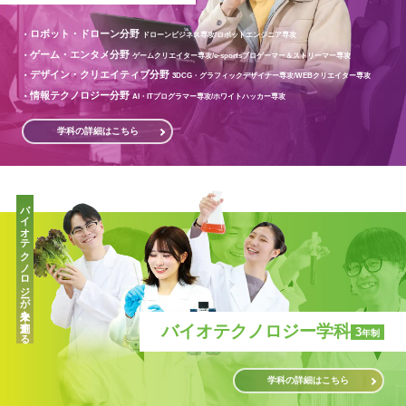
ロボット・ドローン分野
ドローンビジネス専攻/
ロボットエンジニア専攻
ゲーム・エンタメ分野
ゲームクリエイター専攻/
e-sportsプロゲーマー＆ストリーマー専攻
デザイン・クリエイティブ分野
3DCG・グラフィックデザイナー専攻/
WEBクリエイター専攻
情報テクノロジー分野
AI・ITプログラマー専攻/
ホワイトハッカー専攻
学科の詳細はこちら
バイオテクノロジーが未来を創造する
バイオテクノロジー学科
3
年制
学科の詳細はこちら