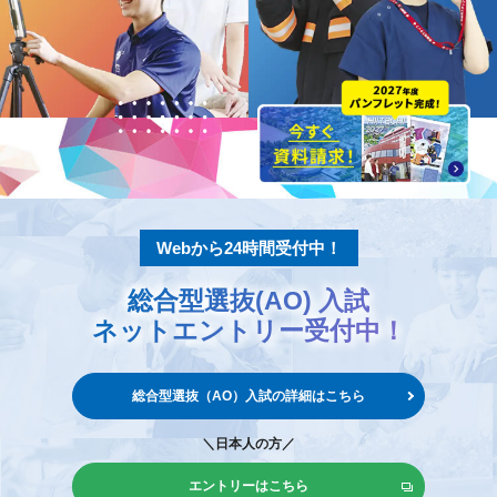
Webから24時間受付中！
総合型選抜(AO) 入試
ネットエントリー
受付中！
総合型選抜（AO）入試の
詳細はこちら
＼日本人の方／
エントリーはこちら