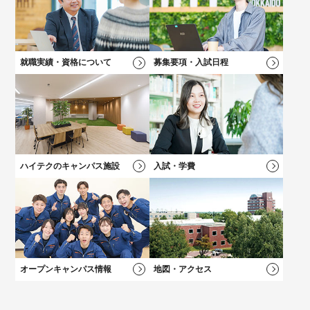
ら！
好きなメニューを選べる★オープンキャンパス
学科一覧を見る
学科一覧を見る
学費について
学費について
学科一覧を見る
学費について
募集要項・
入試情報
学費について
就職実績・資格について
募集要項・入試日程
卒業後も万全！
卒業後も万全！
負担を軽減！
負担を軽減！
新キャンパス完成！
大学？專門？
就職サポート
就職サポート
学費サポート
学費サポート
学科一覧を見る
総合型選抜（AO）
入試
施設・設備
迷っている方へ
ハイテクのキャンパス施設
入試・学費
オープンキャンパス情報
地図・アクセス