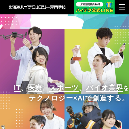
IT
、
医療
、
スポーツ
、
バイオ業界
を
テクノロジー×AIで創造する。