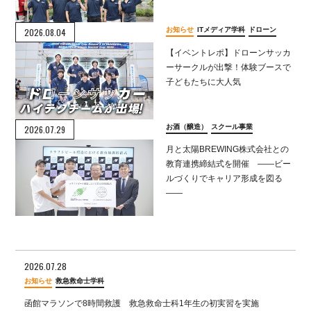
お知らせ
ITメディア学科
ドローン
2026.08.04
【イベントレポ】ドローンサッカ
ーサークルが出撃！体験ブースで
子どもたちに大人気
お酒（醸造）
スクール事業
2026.07.29
月と太陽BREWING株式会社との
教育連携締結式を開催 ――ビー
ルづくりでキャリア形成を図る
――
2026.07.28
お知らせ
救急救命士学科
函館マラソンで8時間救護 救急救命士科1年生の初実習を実施