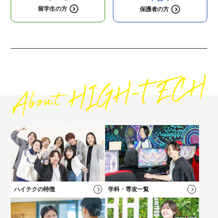
留学生の方
保護者の方
高校1・2年生にオススメの
コンテンツ
高校3年生に
オススメのコンテンツ
社会人・フリーターの方にオススメの
保護者の方にオススメの
コンテンツ
コンテンツ
ハイテクの特徴
学科・専攻一覧
高校2年生向けのイベントや最新情報、進路選びについてはこち
キャリアチェンジをお考えの方にオススメの説明会！
保護者の方向けのご案内、学費説明動画はコチラ
自分の「好き！」が見つかる！