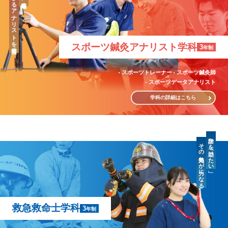
「治療」のできるアナリストを目指す
スポーツ鍼灸
アナリスト学科
3
年制
スポーツトレーナー
スポーツ鍼灸師
スポーツデータアナリスト
学科の詳細はこちら
誰かを「助けたい」
その気持ちが力になる
救急救命士学科
3
年制