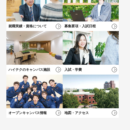
ら！
好きなメニューを選べる★オープンキャンパス
学科一覧を見る
学科一覧を見る
学費について
学費について
学科一覧を見る
学費について
募集要項・
入試情報
学費について
就職実績・資格について
募集要項・入試日程
卒業後も万全！
卒業後も万全！
負担を軽減！
負担を軽減！
新キャンパス完成！
大学？專門？
就職サポート
就職サポート
学費サポート
学費サポート
学科一覧を見る
総合型選抜（AO）
入試
施設・設備
迷っている方へ
ハイテクのキャンパス施設
入試・学費
オープンキャンパス情報
地図・アクセス