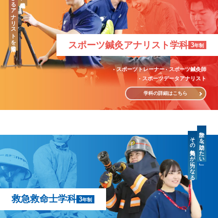
「治療」のできるアナリストを目指す
スポーツ鍼灸
アナリスト学科
3
年制
スポーツトレーナー
スポーツ鍼灸師
スポーツデータアナリスト
学科の詳細はこちら
誰かを「助けたい」
その気持ちが力になる
救急救命士学科
3
年制