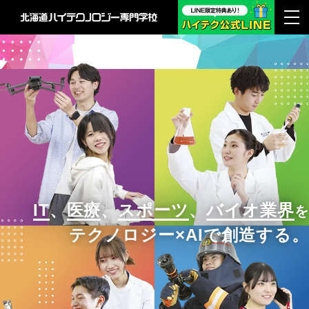
IT
、
医療
、
スポーツ
、
バイオ業界
を
テクノロジー×AIで創造する。