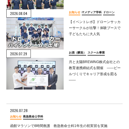
お知らせ
ITメディア学科
ドローン
2026.08.04
【イベントレポ】ドローンサッカ
ーサークルが出撃！体験ブースで
子どもたちに大人気
お酒（醸造）
スクール事業
2026.07.29
月と太陽BREWING株式会社との
教育連携締結式を開催 ――ビー
ルづくりでキャリア形成を図る
――
2026.07.28
お知らせ
救急救命士学科
函館マラソンで8時間救護 救急救命士科1年生の初実習を実施