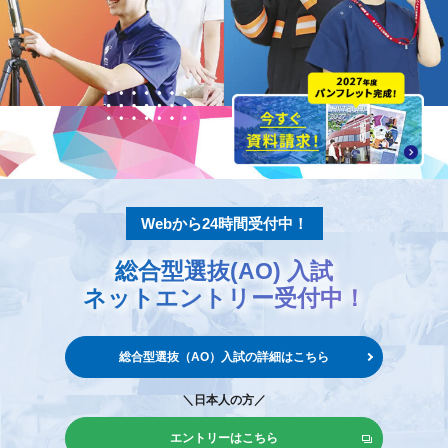
Webから24時間受付中！
総合型選抜(AO) 入試
ネットエントリー
受付中！
総合型選抜（AO）入試の
詳細はこちら
＼日本人の方／
エントリーはこちら