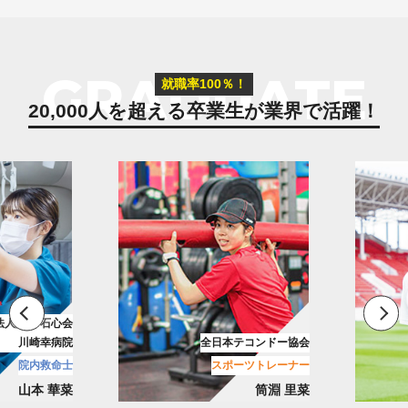
GRADUATE
就職率100％！
20,000人を超える卒業生が
業界で活躍！
花園近鉄ライナーズ
テコンドー協会
リーグワン/ラグビーチーム
ーツトレーナー
メディカルトレーナー
筒淵 里菜
古池 翔吾