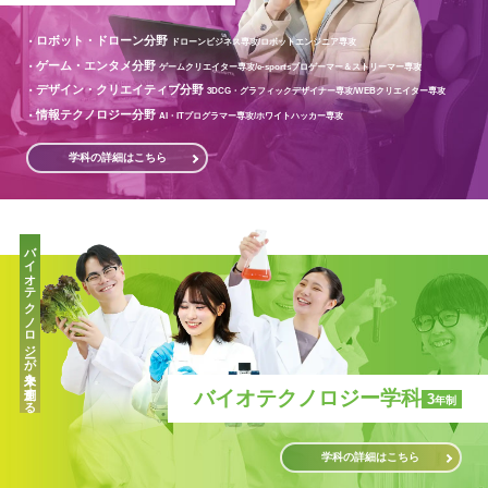
ロボット・ドローン分野
ドローンビジネス専攻/
ロボットエンジニア専攻
ゲーム・エンタメ分野
ゲームクリエイター専攻/
e-sportsプロゲーマー＆ストリーマー専攻
デザイン・クリエイティブ分野
3DCG・グラフィックデザイナー専攻/
WEBクリエイター専攻
情報テクノロジー分野
AI・ITプログラマー専攻/
ホワイトハッカー専攻
学科の詳細はこちら
バイオテクノロジーが未来を創造する
バイオテクノロジー学科
3
年制
学科の詳細はこちら