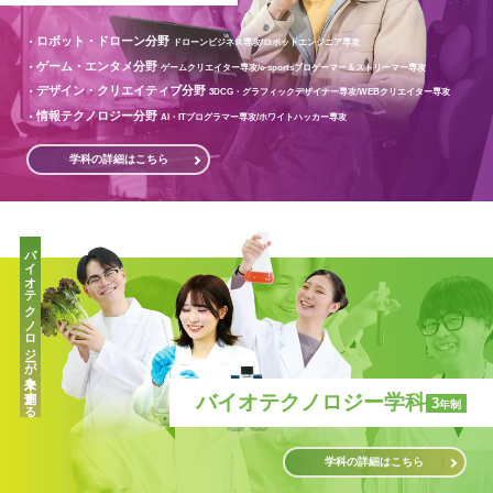
ロボット・ドローン分野
ドローンビジネス専攻/
ロボットエンジニア専攻
ゲーム・エンタメ分野
ゲームクリエイター専攻/
e-sportsプロゲーマー＆ストリーマー専攻
デザイン・クリエイティブ分野
3DCG・グラフィックデザイナー専攻/
WEBクリエイター専攻
情報テクノロジー分野
AI・ITプログラマー専攻/
ホワイトハッカー専攻
学科の詳細はこちら
バイオテクノロジーが未来を創造する
バイオテクノロジー学科
3
年制
学科の詳細はこちら