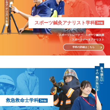
「治療」のできるアナリストを目指す
スポーツ鍼灸
アナリスト学科
3
年制
スポーツトレーナー
スポーツ鍼灸師
スポーツデータアナリスト
学科の詳細はこちら
誰かを「助けたい」
その気持ちが力になる
救急救命士学科
3
年制