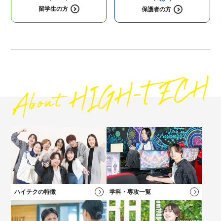
留学生の方
保護者の方
高校1・2年生にオススメの
コンテンツ
高校3年生に
オススメのコンテンツ
社会人・フリーターの方にオススメの
保護者の方にオススメの
コンテンツ
コンテンツ
ハイテクの特徴
学科・専攻一覧