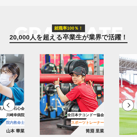
GRADUATE
就職率100％！
20,000人を超える卒業生が
業界で活躍！
花園近鉄ライナーズ
テコンドー協会
リーグワン/ラグビーチーム
ーツトレーナー
メディカルトレーナー
筒淵 里菜
古池 翔吾