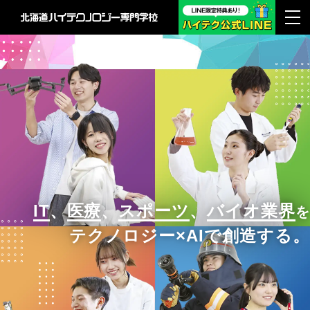
IT
、
医療
、
スポーツ
、
バイオ業界
を
テクノロジー×AIで創造する。