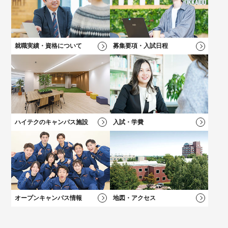
高校2年生向けのイベントや最新情報、進路選びについてはこち
キャリアチェンジをお考えの方にオススメの説明会！
保護者の方向けのご案内、学費説明動画はコチラ
自分の「好き！」が見つかる！
ら！
好きなメニューを選べる★オープンキャンパス
就職実績・資格について
募集要項・入試日程
学科一覧を見る
学科一覧を見る
学費について
学費について
学科一覧を見る
学費について
募集要項・
入試情報
学費について
卒業後も万全！
卒業後も万全！
負担を軽減！
負担を軽減！
新キャンパス完成！
大学？專門？
就職サポート
就職サポート
学費サポート
学費サポート
学科一覧を見る
総合型選抜（AO）
入試
施設・設備
迷っている方へ
ハイテクのキャンパス施設
入試・学費
オープンキャンパス情報
地図・アクセス