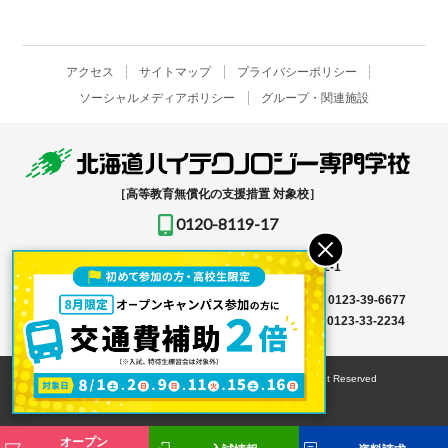
アクセス
サイトマップ
プライバシーポリシー
ソーシャルメディアポリシー
グループ・関連施設
［高等教育無償化の支援措置 対象校］
0120-8119-17
〒061-1396
北海道恵庭市恵み野北2-12-1
入学事務局はこちら →
TEL
0123-39-6666
FAX 0123-39-6677
その他はこちら →
TEL
0123-36-8119
FAX 0123-33-2234
© HOKKAIDO HIGH-TECHNOLOGY COLLEGE All Right Reserved
オープン