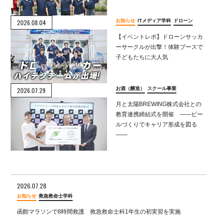
お知らせ
ITメディア学科
ドローン
2026.08.04
【イベントレポ】ドローンサッカ
ーサークルが出撃！体験ブースで
子どもたちに大人気
お酒（醸造）
スクール事業
2026.07.29
月と太陽BREWING株式会社との
教育連携締結式を開催 ――ビー
ルづくりでキャリア形成を図る
――
2026.07.28
お知らせ
救急救命士学科
函館マラソンで8時間救護 救急救命士科1年生の初実習を実施