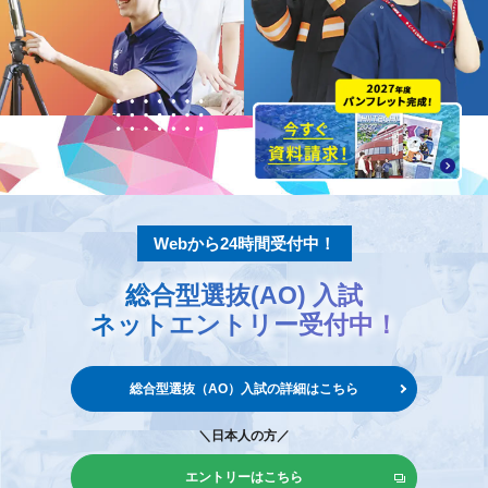
Webから24時間受付中！
総合型選抜(AO) 入試
ネットエントリー
受付中！
総合型選抜（AO）入試の
詳細はこちら
＼日本人の方／
エントリーはこちら