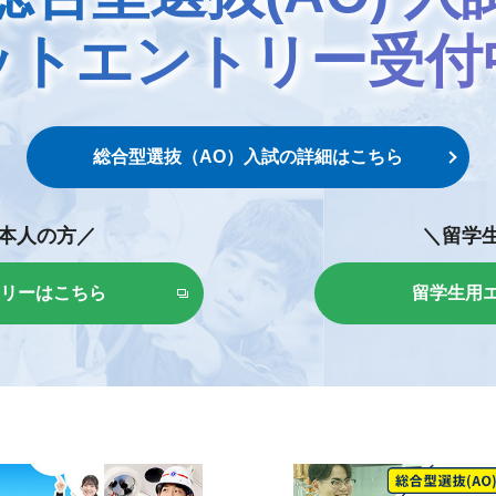
ットエントリー
受付
総合型選抜（AO）入試の
詳細はこちら
本人の方／
＼留学
リーはこちら
留学生用