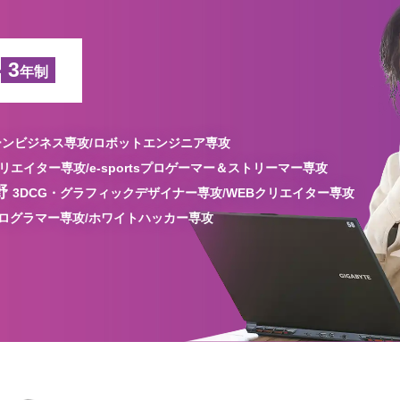
科
3
年制
ンビジネス専攻/
ロボットエンジニア専攻
リエイター専攻/
e-sportsプロゲーマー＆ストリーマー専攻
野
3DCG・グラフィックデザイナー専攻/
WEBクリエイター専攻
プログラマー専攻/
ホワイトハッカー専攻
高校1・2年生にオススメの
コンテンツ
高校3年生に
オススメのコンテンツ
会人・フリーターの方にオススメの
コンテ
保護者の方にオススメの
コンテンツ
学科一覧を見る
募集要項・
入試情報
学科一覧を見る
学科一覧を見る