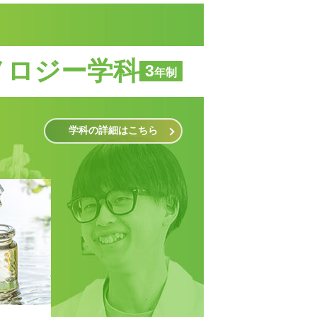
大学？專門？
総合型選抜（AO）
負担を軽減！
負担を軽減！
迷っている方へ
入試
学費サポート
学費サポート
ノロジー学科
3
年制
学科の詳細はこちら