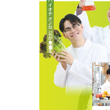
バイオテクノロジーが未来を創造する
キャリアチェンジをお考えの
自分の「好き！」が見つかる
高校2年生向けのイベントや
保護者の方向けのご案内、学
会！
好きなメニューを選べる★オ
いてはこちら！