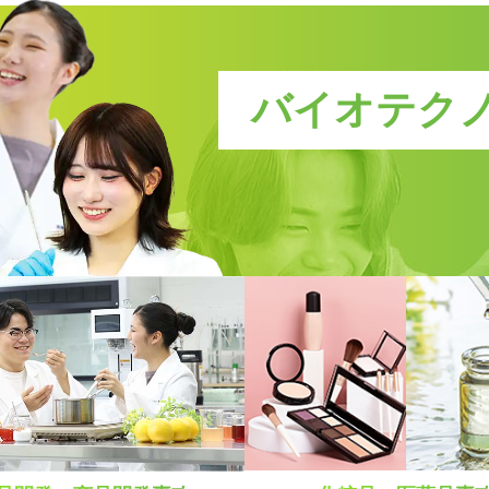
新キャンパス完成！
卒業後も万全！
学科一覧を見る
卒業後も万全！
施設・設備
就職サポート
就職サポート
バイオテク
方にオススメの説明
！
最新情報、進路選びにつ
費説明動画はコチラ
ープンキャンパス