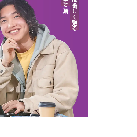
答えは「自分らしく」選べる
ンツ
学費について
学費について
学費について
学費について