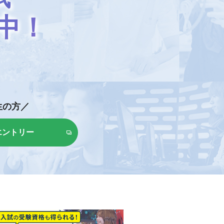
中！
生の方／
エントリー