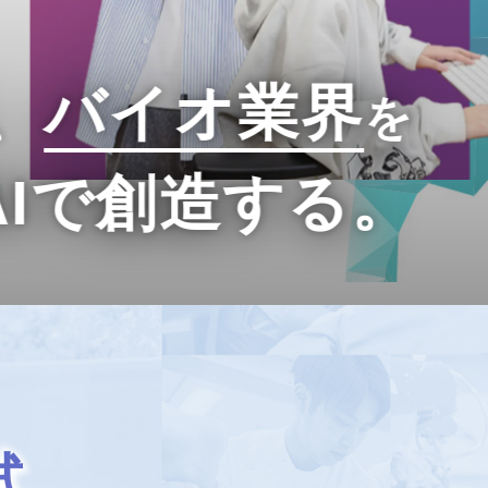
、
バイオ業界
を
AIで創造する。
試