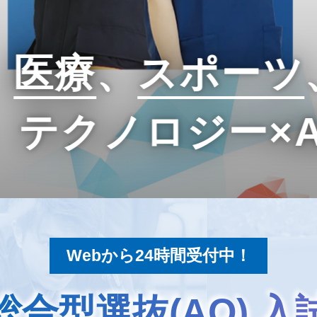
、
医療
、
スポーツ
テクノロジー×
Webから24時間受付中！
総合型選抜(AO) 入