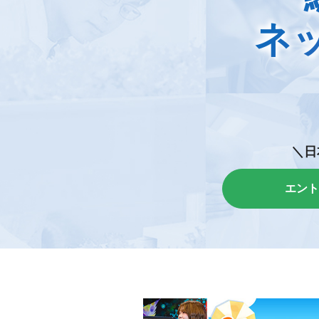
ネ
＼日
エント