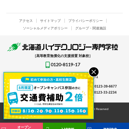
アクセス
サイトマップ
プライバシーポリシー
ソーシャルメディアポリシー
グループ・関連施設
［高等教育無償化の支援措置 対象校］
0120-8119-17
〒061-1396
北海道恵庭市恵み野北2-12-1
入学事務局はこちら →
TEL
0123-39-6666
FAX 0123-39-6677
その他はこちら →
TEL
0123-36-8119
FAX 0123-33-2234
© HOKKAIDO HIGH-TECHNOLOGY COLLEGE All Right Reserved
オープン