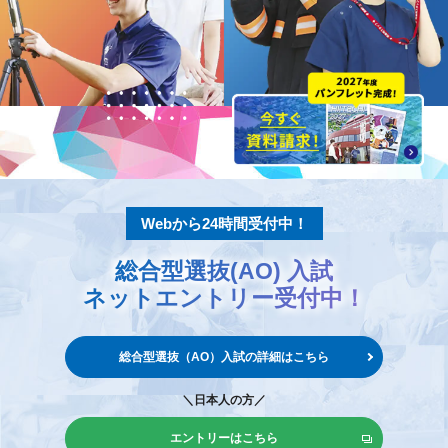
Webから24時間受付中！
総合型選抜(AO) 入試
ネットエントリー
受付中！
総合型選抜（AO）入試の
詳細はこちら
＼日本人の方／
エントリーはこちら