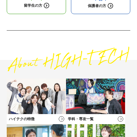
留学生の方
保護者の方
高校1・2年生にオススメの
コンテンツ
高校3年生に
オススメのコンテンツ
社会人・フリーターの方にオススメの
保護者の方にオススメの
コンテンツ
コンテンツ
ハイテクの特徴
学科・専攻一覧