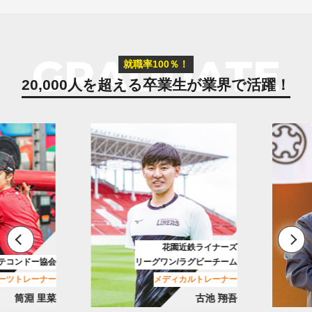
GRADUATE
就職率100％！
20,000人を超える卒業生が
業界で活躍！
花園近鉄ライナーズ
テコンドー協会
リーグワン/ラグビーチーム
ーツトレーナー
メディカルトレーナー
筒淵 里菜
古池 翔吾