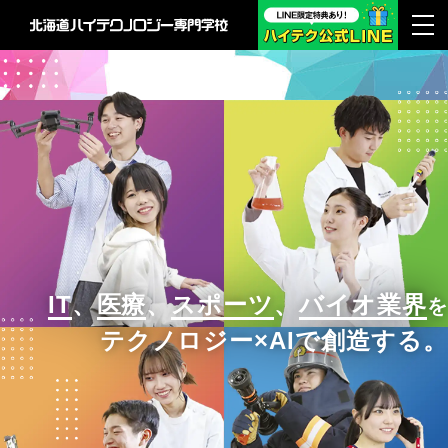
IT
、
医療
、
スポーツ
、
バイオ業界
を
テクノロジー×AIで創造する。