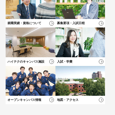
高校2年生向けのイベントや最新情報、進路選びについてはこち
キャリアチェンジをお考えの方にオススメの説明会！
保護者の方向けのご案内、学費説明動画はコチラ
自分の「好き！」が見つかる！
ら！
好きなメニューを選べる★オープンキャンパス
就職実績・資格について
募集要項・入試日程
学科一覧を見る
学科一覧を見る
学費について
学費について
学科一覧を見る
学費について
募集要項・
入試情報
学費について
卒業後も万全！
卒業後も万全！
負担を軽減！
負担を軽減！
新キャンパス完成！
大学？專門？
就職サポート
就職サポート
学費サポート
学費サポート
学科一覧を見る
総合型選抜（AO）
入試
施設・設備
迷っている方へ
ハイテクのキャンパス施設
入試・学費
オープンキャンパス情報
地図・アクセス