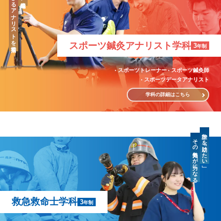
「治療」のできるアナリストを目指す
スポーツ鍼灸
アナリスト学科
3
年制
スポーツトレーナー
スポーツ鍼灸師
スポーツデータアナリスト
学科の詳細はこちら
誰かを「助けたい」
その気持ちが力になる
救急救命士学科
3
年制