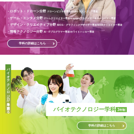
ロボット・ドローン分野
ドローンビジネス専攻/
ロボットエンジニア専攻
ゲーム・エンタメ分野
ゲームクリエイター専攻/
e-sportsプロゲーマー＆ストリーマー専攻
デザイン・クリエイティブ分野
3DCG・グラフィックデザイナー専攻/
WEBクリエイター専攻
情報テクノロジー分野
AI・ITプログラマー専攻/
ホワイトハッカー専攻
学科の詳細はこちら
バイオテクノロジーが未来を創造する
バイオテクノロジー学科
3
年制
学科の詳細はこちら