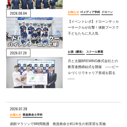
お知らせ
ITメディア学科
ドローン
2026.08.04
【イベントレポ】ドローンサッカ
ーサークルが出撃！体験ブースで
子どもたちに大人気
お酒（醸造）
スクール事業
2026.07.29
月と太陽BREWING株式会社との
教育連携締結式を開催 ――ビー
ルづくりでキャリア形成を図る
――
2026.07.28
お知らせ
救急救命士学科
函館マラソンで8時間救護 救急救命士科1年生の初実習を実施